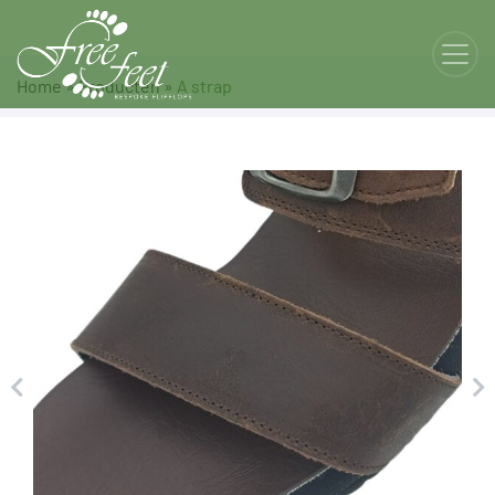
Home
»
Producten
»
A strap