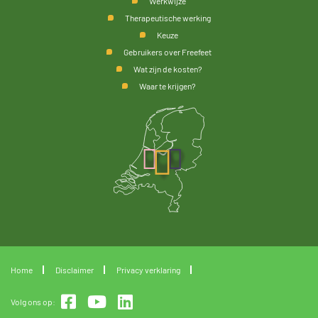
Werkwijze
Therapeutische werking
Keuze
Gebruikers over Freefeet
Wat zijn de kosten?
Waar te krijgen?
Home
Disclaimer
Privacy verklaring
Volg ons op: