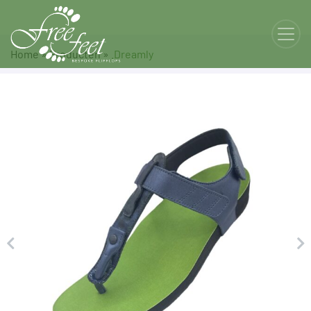
Home
»
Producten
»
.Dreamly