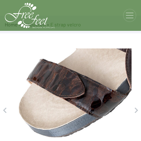
Home
»
Producten
»
E strap velcro