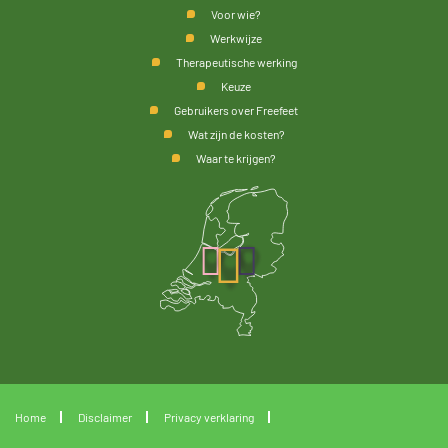
Voor wie?
Werkwijze
Therapeutische werking
Keuze
Gebruikers over Freefeet
Wat zijn de kosten?
Waar te krijgen?
Home
Disclaimer
Privacy verklaring