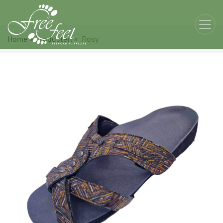
Home
»
Producten
»
.Rosy