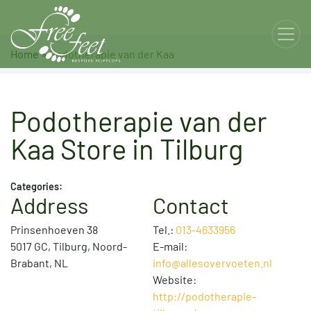
Home
»
Podotherapie van der Kaa
Podotherapie van der
Kaa
Store in Tilburg
Categories:
Address
Contact
Prinsenhoeven 38
Tel.:
013-4633956
5017 GC, Tilburg, Noord-
E-mail:
Brabant, NL
info@allesovervoeten.nl
Website:
http://podotherapie-