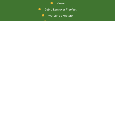
Keuze
Gebruikers over Freefeet
Wat zijn de kosten?
Waar te krijgen?
Home
Disclaimer
Privacy verklaring
Volg ons op:
© 2026 Freefeet bespoke footwear. ALL RIGHTS RESERVED.